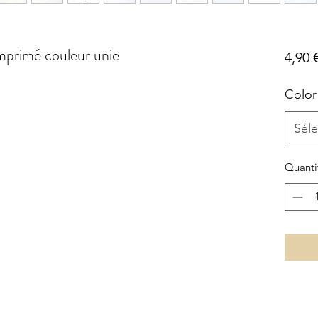
imprimé couleur unie
4,90 
Color
Séle
Quanti