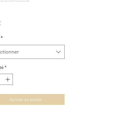
Prix
€
*
ctionner
té
*
Ajouter au panier