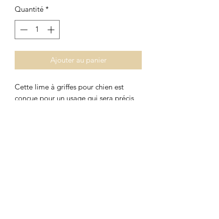
Quantité
*
Ajouter au panier
Cette lime à griffes pour chien est
conçue pour un usage qui sera précis,
délicat et efficace.
Son très gros point fort est son réglage
à 2 vitesses et sa faible vibration
qui
assure un confort optimal
lors de
l'utilisation.
il permet de limer sans douleur et avec
précision les griffes des petits et grands
chiens.
Il est très facile à utiliser.
Réglage : 2 vitesses